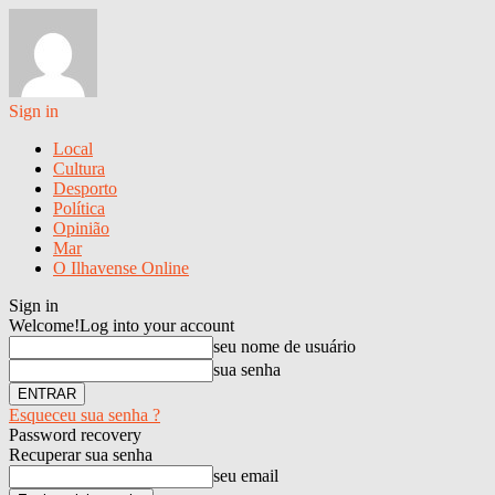
Sign in
Local
Cultura
Desporto
Política
Opinião
Mar
O Ilhavense Online
Sign in
Welcome!
Log into your account
seu nome de usuário
sua senha
Esqueceu sua senha ?
Password recovery
Recuperar sua senha
seu email