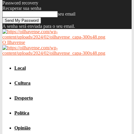
Password recovery
Recuperar sua senha
seu email
A senha será enviada para o seu email.
O Ilhavense
Local
Cultura
Desporto
Política
Opinião