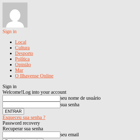
Sign in
Local
Cultura
Desporto
Política
Opinião
Mar
O Ilhavense Online
Sign in
Welcome!
Log into your account
seu nome de usuário
sua senha
Esqueceu sua senha ?
Password recovery
Recuperar sua senha
seu email