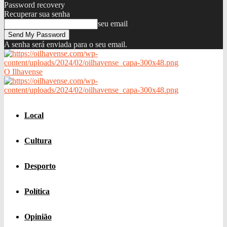
Password recovery
Recuperar sua senha
seu email
A senha será enviada para o seu email.
O Ilhavense
Local
Cultura
Desporto
Política
Opinião