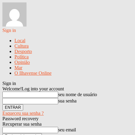
Sign in
Local
Cultura
Desporto
Política
Opinião
Mar
O Ilhavense Online
Sign in
Welcome!
Log into your account
seu nome de usuário
sua senha
Esqueceu sua senha ?
Password recovery
Recuperar sua senha
seu email