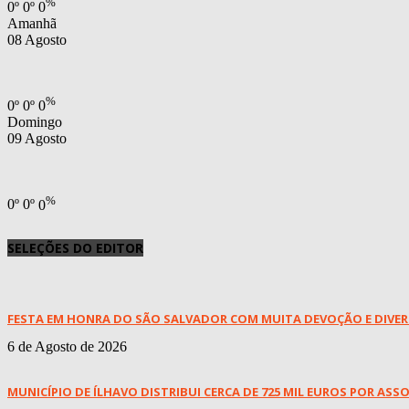
%
0
º
0
º
0
Amanhã
08 Agosto
%
0
º
0
º
0
Domingo
09 Agosto
%
0
º
0
º
0
SELEÇÕES DO EDITOR
FESTA EM HONRA DO SÃO SALVADOR COM MUITA DEVOÇÃO E DIVE
6 de Agosto de 2026
MUNICÍPIO DE ÍLHAVO DISTRIBUI CERCA DE 725 MIL EUROS POR ASSO