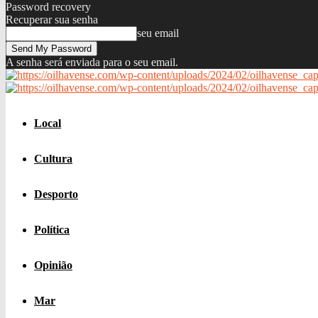
Password recovery
Recuperar sua senha
seu email
A senha será enviada para o seu email.
Local
Cultura
Desporto
Política
Opinião
Mar